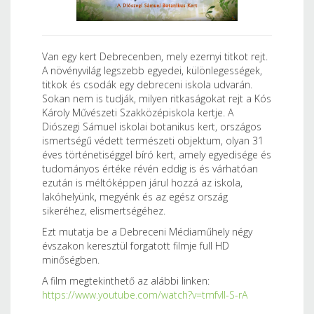
Van egy kert Debrecenben, mely ezernyi titkot rejt.
A növényvilág legszebb egyedei, különlegességek,
titkok és csodák egy debreceni iskola udvarán.
Sokan nem is tudják, milyen ritkaságokat rejt a Kós
Károly Művészeti Szakközépiskola kertje. A
Diószegi Sámuel iskolai botanikus kert, országos
ismertségű védett természeti objektum, olyan 31
éves történetiséggel bíró kert, amely egyedisége és
tudományos értéke révén eddig is és várhatóan
ezután is méltóképpen járul hozzá az iskola,
lakóhelyünk, megyénk és az egész ország
sikeréhez, elismertségéhez.
Ezt mutatja be a Debreceni Médiaműhely négy
évszakon keresztül forgatott filmje full HD
minőségben.
A film megtekinthető az alábbi linken:
https://www.youtube.com/watch?v=tmfvII-S-rA