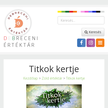
Keresés
D
E
B
RECENI
ÉRTÉKTÁR
Titkok kertje
Kezdőlap
>
Zöld értéktár
>
Titkok kertje