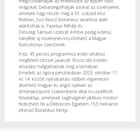
megcsodálhatják az érdeklődők az éppen nyíló
virágokat, bebarangolhatják azokat az ösvényeket,
amelyek nagy részét még a XX. század első
felében, Soó Rezső botanikus vezetése alatt
alakítottak ki, Fazekas Mihály és
Diószegi Sámuel szobrát érintve pedig kiderül,
hányféle új növénynév köszönhető a Magyar
füvészkönyv szerzőinek.
A kb. 45 perces programhoz erdei sétához
megfelelő öltözet javasolt. Rossz idő esetén
előadást hallgathatnak meg a témában.
Emellett az Agóra pénztárában 2023. október 11.
és 14. között nyitvatartási időben ingyenesen
átvehető magyar és angol nyelven az
élményközpont szakemberei által összeállított
feladatlap, amelynek segítségével játékos módon
fedezhető fel a Debreceni Egyetem 15,5 hektáron
elterülő Botanikus Kertje.