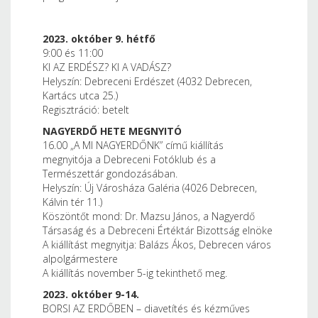
2023. október 9. hétfő
9:00 és 11:00
KI AZ ERDÉSZ? KI A VADÁSZ?
Helyszín: Debreceni Erdészet (4032 Debrecen,
Kartács utca 25.)
Regisztráció: betelt
NAGYERDŐ HETE MEGNYITÓ
16.00 „A MI NAGYERDŐNK” című kiállítás
megnyitója a Debreceni Fotóklub és a
Természettár gondozásában.
Helyszín: Új Városháza Galéria (4026 Debrecen,
Kálvin tér 11.)
Köszöntőt mond: Dr. Mazsu János, a Nagyerdő
Társaság és a Debreceni Értéktár Bizottság elnöke
A kiállítást megnyitja: Balázs Ákos, Debrecen város
alpolgármestere
A kiállítás november 5-ig tekinthető meg.
2023. október 9-14.
BORSI AZ ERDŐBEN – diavetítés és kézműves