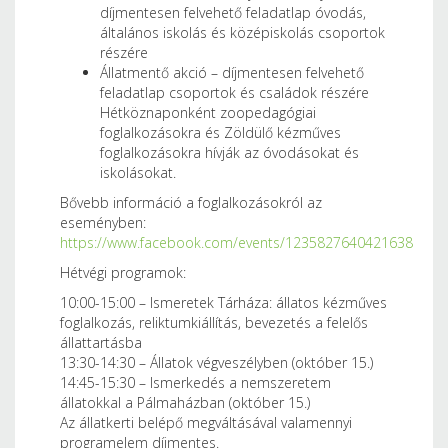
díjmentesen felvehető feladatlap óvodás,
általános iskolás és középiskolás csoportok
részére
Állatmentő akció – díjmentesen felvehető
feladatlap csoportok és családok részére
Hétköznaponként zoopedagógiai
foglalkozásokra és Zöldülő kézműves
foglalkozásokra hívják az óvodásokat és
iskolásokat.
Bővebb információ a foglalkozásokról az
eseményben:
https://www.facebook.com/events/1235827640421638
Hétvégi programok:
10:00-15:00 – Ismeretek Tárháza: állatos kézműves
foglalkozás, reliktumkiállítás, bevezetés a felelős
állattartásba
13:30-14:30 – Állatok végveszélyben (október 15.)
14:45-15:30 – Ismerkedés a nemszeretem
állatokkal a Pálmaházban (október 15.)
Az állatkerti belépő megváltásával valamennyi
programelem díjmentes.