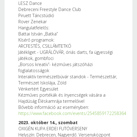
LESZ Dance
Debreceni Freestyle Dance Club
Piruett Táncstúdió
Rover Zenekar
Hangulatfelelős:
Battai István „Batka”
Kísérő programok:
ARCFESTÉS, CSILLÁMTETKÓ
Játékliget - UGRÁLÓVÁR, óriás darts, fa ügyességi
játékok, gombfoci
„Borsos kreatív”- kézműves játszóházi
foglalatosságok
Interaktív természetbúvár standok - Természettár,
Természet Iskolája, Zöld
Vénkertért Egyesület
Kézműves portékák és ínyencségek vására a
Hajdúság Éléskamrája termelőivel
Bővebb információ az eseményben:
https://www.facebook.com/events/2545859172258364
2023. október 14., szombat
OXIGÉN KUPA ERDEI FUTÓVERSENY
Helyszín: Debrecen, Nagyerdő. Versenyközpont