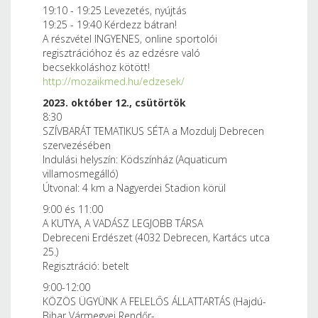
19:10 - 19:25 Levezetés, nyújtás
19:25 - 19:40 Kérdezz bátran!
A részvétel INGYENES, online sportolói
regisztrációhoz és az edzésre való
becsekkoláshoz kötött!
http://mozaikmed.hu/edzesek/
2023. október 12., csütörtök
8:30
SZÍVBARÁT TEMATIKUS SÉTA a Mozdulj Debrecen
szervezésében
Indulási helyszín: Ködszínház (Aquaticum
villamosmegálló)
Útvonal: 4 km a Nagyerdei Stadion körül
9:00 és 11:00
A KUTYA, A VADÁSZ LEGJOBB TÁRSA
Debreceni Erdészet (4032 Debrecen, Kartács utca
25.)
Regisztráció: betelt
9:00-12:00
KÖZÖS ÜGYÜNK A FELELŐS ÁLLATTARTÁS (Hajdú-
Bihar Vármegyei Rendőr-