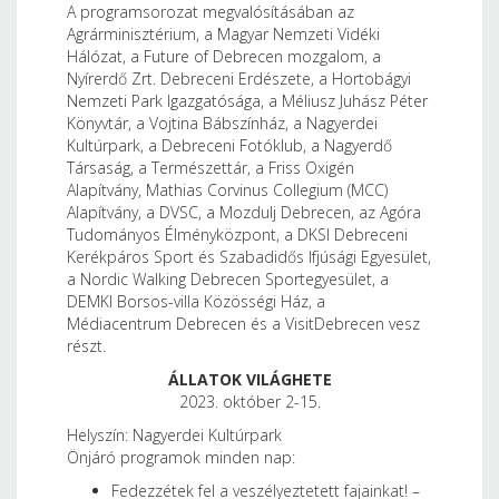
A programsorozat megvalósításában az
Agrárminisztérium, a Magyar Nemzeti Vidéki
Hálózat, a Future of Debrecen mozgalom, a
Nyírerdő Zrt. Debreceni Erdészete, a Hortobágyi
Nemzeti Park Igazgatósága, a Méliusz Juhász Péter
Könyvtár, a Vojtina Bábszínház, a Nagyerdei
Kultúrpark, a Debreceni Fotóklub, a Nagyerdő
Társaság, a Természettár, a Friss Oxigén
Alapítvány, Mathias Corvinus Collegium (MCC)
Alapítvány, a DVSC, a Mozdulj Debrecen, az Agóra
Tudományos Élményközpont, a DKSI Debreceni
Kerékpáros Sport és Szabadidős Ifjúsági Egyesület,
a Nordic Walking Debrecen Sportegyesület, a
DEMKI Borsos-villa Közösségi Ház, a
Médiacentrum Debrecen és a VisitDebrecen vesz
részt.
ÁLLATOK VILÁGHETE
2023. október 2-15.
Helyszín: Nagyerdei Kultúrpark
Önjáró programok minden nap:
Fedezzétek fel a veszélyeztetett fajainkat! –