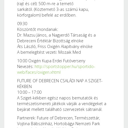
(rajt és cél): 500 m-re a temető
sarkától. (Köztemető 3-as számú kapu,
körforgalom) befelé az erdőben.
09:30
Köszöntőt mondanak:
Dr. Mazsu János, a Nagyerdő Társaság és a
Debreceni Értéktár Bizottság elnöke
Áts László, Friss Oxigén Alapítvány elnöke
A bemelegítést vezeti: Mozaik Med
10:00 Oxigén Kupa Erdei Futóverseny
Nevezés:
http://sportstopper.hu/sportido-
web/faces/oxigen.xhtml
FUTURE OF DEBRECEN CSALÁDI NAP A SZIGET-
KÉKBEN
10:00 – 17:00
A Sziget-kékben egész napos bemutatók és
természetismereti játékok várják a vendégeket a
bejárat mellett található szervezetek sátrainál.
Partnerek: Future of Debrecen, Természettár,
Vojtina Bábszínház, Hortobágyi Nemzeti Park