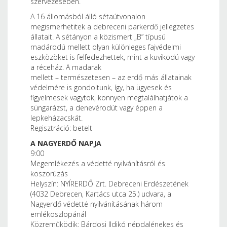
szervezésében.
A 16 állomásból álló sétaútvonalon
megismerhetitek a debreceni parkerdő jellegzetes
állatait. A sétányon a közismert „B” típusú
madárodú mellett olyan különleges fajvédelmi
eszközöket is felfedezhettek, mint a kuvikodú vagy
a réceház. A madarak
mellett – természetesen – az erdő más állatainak
védelmére is gondoltunk, így, ha ügyesek és
figyelmesek vagytok, könnyen megtalálhatjátok a
süngarázst, a denevérodút vagy éppen a
lepkeházacskát.
Regisztráció: betelt
A NAGYERDŐ NAPJA
9:00
Megemlékezés a védetté nyilvánításról és
koszorúzás
Helyszín: NYÍRERDŐ Zrt. Debreceni Erdészetének
(4032 Debrecen, Kartács utca 25.) udvara, a
Nagyerdő védetté nyilvánításának három
emlékoszlopánál
Közreműködik: Bárdosi Ildikó népdalénekes és