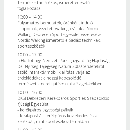
Természettár játékos, ismeretterjesztő
foglalkozásai
10:00 – 14:00
Folyamatos bemutatók, óránként induló
csoportok, vezetett walkingozások a Nordic
Walking Debrecen Sportegyesület vezetésével
Nordic Walking ismertető előadás: technikák,
sporteszközök
10:00 – 17:00
a Hortobágyi Nemzeti Park Igazgatóság Hajdúság-
Dél-Nyírség Tájegység Natura 2000 területekről
szóló interaktív mobil kiállítása várja az
érdeklődőket a hozzá kapcsolódó
természetismereti játékokkal a Sziget-kékben.
10:00 – 16:00
DKSI Debreceni Kerékpáros Sport és Szabadidős
Ifjúsági Egyesület
- kerékpáros ügyességi pályák
- felvilágosítás kerékpáros közlekedés és a
kerékpár, mint sporteszköz témákban