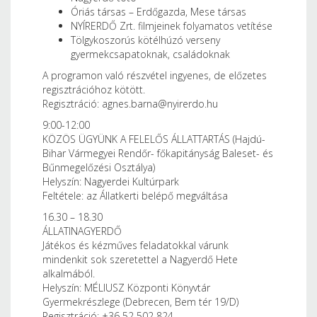
Óriás társas – Erdőgazda, Mese társas
NYÍRERDŐ Zrt. filmjeinek folyamatos vetítése
Tölgykoszorús kötélhúzó verseny
gyermekcsapatoknak, családoknak
A programon való részvétel ingyenes, de előzetes
regisztrációhoz kötött.
Regisztráció: agnes.barna@nyirerdo.hu
9:00-12:00
KÖZÖS ÜGYÜNK A FELELŐS ÁLLATTARTÁS (Hajdú-
Bihar Vármegyei Rendőr- főkapitányság Baleset- és
Bűnmegelőzési Osztálya)
Helyszín: Nagyerdei Kultúrpark
Feltétele: az Állatkerti belépő megváltása
16.30 – 18.30
ÁLLATINAGYERDŐ
Játékos és kézműves feladatokkal várunk
mindenkit sok szeretettel a Nagyerdő Hete
alkalmából.
Helyszín: MÉLIUSZ Központi Könyvtár
Gyermekrészlege (Debrecen, Bem tér 19/D)
Regisztráció: +36 52 502 824,