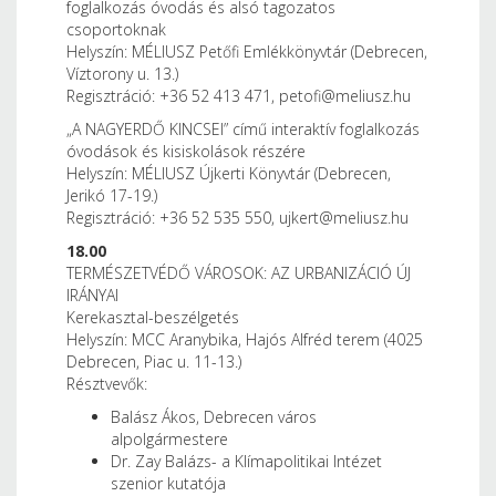
foglalkozás óvodás és alsó tagozatos
csoportoknak
Helyszín: MÉLIUSZ Petőfi Emlékkönyvtár (Debrecen,
Víztorony u. 13.)
Regisztráció: +36 52 413 471, petofi@meliusz.hu
„A NAGYERDŐ KINCSEI” című interaktív foglalkozás
óvodások és kisiskolások részére
Helyszín: MÉLIUSZ Újkerti Könyvtár (Debrecen,
Jerikó 17-19.)
Regisztráció: +36 52 535 550, ujkert@meliusz.hu
18.00
TERMÉSZETVÉDŐ VÁROSOK: AZ URBANIZÁCIÓ ÚJ
IRÁNYAI
Kerekasztal-beszélgetés
Helyszín: MCC Aranybika, Hajós Alfréd terem (4025
Debrecen, Piac u. 11-13.)
Résztvevők:
Balász Ákos, Debrecen város
alpolgármestere
Dr. Zay Balázs- a Klímapolitikai Intézet
szenior kutatója