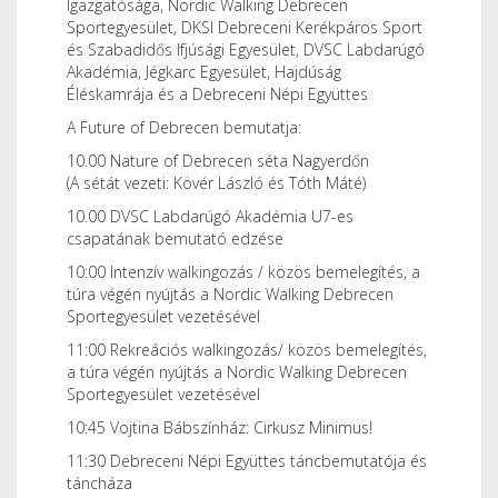
Igazgatósága, Nordic Walking Debrecen
Sportegyesület, DKSI Debreceni Kerékpáros Sport
és Szabadidős Ifjúsági Egyesület, DVSC Labdarúgó
Akadémia, Jégkarc Egyesület, Hajdúság
Éléskamrája és a Debreceni Népi Együttes
A Future of Debrecen bemutatja:
10.00 Nature of Debrecen séta Nagyerdőn
(A sétát vezeti: Kövér László és Tóth Máté)
10.00 DVSC Labdarúgó Akadémia U7-es
csapatának bemutató edzése
10:00 Intenzív walkingozás / közös bemelegítés, a
túra végén nyújtás a Nordic Walking Debrecen
Sportegyesület vezetésével
11:00 Rekreációs walkingozás/ közös bemelegítés,
a túra végén nyújtás a Nordic Walking Debrecen
Sportegyesület vezetésével
10:45 Vojtina Bábszínház: Cirkusz Minimus!
11:30 Debreceni Népi Együttes táncbemutatója és
táncháza