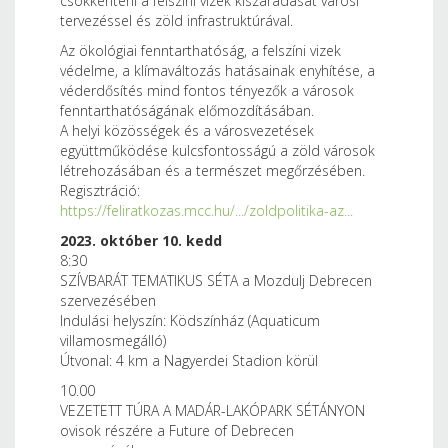
csökkenteni a felszíni vizek kiszáradását városi
tervezéssel és zöld infrastruktúrával.
Az ökológiai fenntarthatóság, a felszíni vizek
védelme, a klímaváltozás hatásainak enyhítése, a
véderdősítés mind fontos tényezők a városok
fenntarthatóságának előmozdításában.
A helyi közösségek és a városvezetések
együttműködése kulcsfontosságú a zöld városok
létrehozásában és a természet megőrzésében.
Regisztráció:
https://feliratkozas.mcc.hu/.../zoldpolitika-az...
2023. október 10. kedd
8:30
SZÍVBARÁT TEMATIKUS SÉTA a Mozdulj Debrecen
szervezésében
Indulási helyszín: Ködszínház (Aquaticum
villamosmegálló)
Útvonal: 4 km a Nagyerdei Stadion körül
10.00
VEZETETT TÚRA A MADÁR-LAKÓPARK SÉTÁNYON
ovisok részére a Future of Debrecen