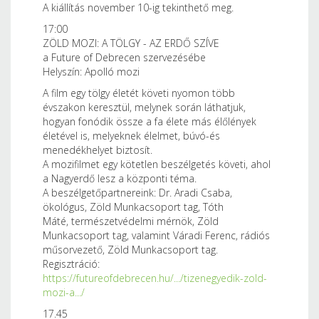
A kiállítás november 10-ig tekinthető meg.
17:00
ZÖLD MOZI: A TÖLGY - AZ ERDŐ SZÍVE
a Future of Debrecen szervezésébe
Helyszín: Apolló mozi
A film egy tölgy életét követi nyomon több
évszakon keresztül, melynek során láthatjuk,
hogyan fonódik össze a fa élete más élőlények
életével is, melyeknek élelmet, búvó-és
menedékhelyet biztosít.
A mozifilmet egy kötetlen beszélgetés követi, ahol
a Nagyerdő lesz a központi téma.
A beszélgetőpartnereink: Dr. Aradi Csaba,
ökológus, Zöld Munkacsoport tag, Tóth
Máté, természetvédelmi mérnök, Zöld
Munkacsoport tag, valamint Váradi Ferenc, rádiós
műsorvezető, Zöld Munkacsoport tag.
Regisztráció:
https://futureofdebrecen.hu/.../tizenegyedik-zold-
mozi-a.../
17.45