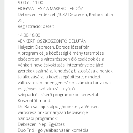
9:00 és 11:00
HOGYAN LESZ A MAKKBÓL ERDŐ?
Debreceni Erdészet (4032 Debrecen, Kartács utca
25.)
Regisztráció: betelt
14.00-18.00
VÉNKERTI ŐSZKÖSZÖNTŐ DÉLUTÁN
Helyszín: Debrecen, Borsos József tér
A program célja közösségi élmény teremtése
elsősorban a városrészben élő családok és a
Vénkert nevelési-oktatási intézményeibe járó
gyerekek számára, lehetőség biztosítása a helyiek
találkozására, a közösségépítésre, mindezt
változatos, minden generáció számára tartalmas
és igényes szórakozást nyújtó
színpadi és kísérő programokon keresztül.
Köszöntőt mond:
Dr. Barcsa Lajos alpolgármester, a Vénkert
városrész önkormányzati képviselője
Színpadi programok:
Debreceni Népi Együttes
Duó Trió - gólyalábas vásári komédia