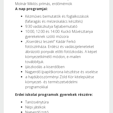
Molnár Miklós prímás, erdőmérnök
A nap programjai:
Kézműves bemutatók és foglalkozások
(fafaragás és mézeskalács készítés)
9:30 vadászkutya fajtabemutató
10:00, 12:00 és 14:00: Kuckó Művésztanya
gyerekeknek szóló műsora
„Kiserdész leszek!” Kádár Ferkó
fotószínháza. Erdész és vadászjeleneteket
ábrázoló ponyvák előtti fotózkodás. A képet
környezetkímélő módon, e-mailen
továbbítjuk.
íjászkodás a kiserdőben
Nagyerdő (papír)korona készítése és viselése
a hajdúböszörményi Zöld Kör kitelepülése
környezet- és természetvédelmi
programokkal
Erdei iskolai programok gyerekek részére:
Tanösvénytúra
Népi játékok
Nagyerdő totó