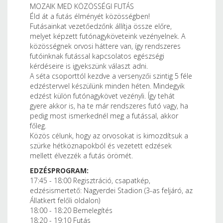
MOZAIK MED KÖZÖSSÉGI FUTÁS
Éld át a futás élményét közösségben!
Futásainkat vezetőedzőnk állítja össze előre,
melyet képzett futónagyköveteink vezényelnek. A
közösségnek orvosi háttere van, így rendszeres
futóinknak futással kapcsolatos egészségi
kérdéseire is igyekszünk választ adni.
A séta csoporttól kezdve a versenyzői szintig 5 féle
edzéstervvel készülünk minden héten. Mindegyik
edzést külön futónagykövet vezényli. Így tehát
gyere akkor is, ha te már rendszeres futó vagy, ha
pedig most ismerkednél meg a futással, akkor
főleg.
Közös célunk, hogy az orvosokat is kimozdítsuk a
szürke hétköznapokból és vezetett edzések
mellett élvezzék a futás örömét.
EDZÉSPROGRAM:
17:45 - 18:00 Regisztráció, csapatkép,
edzésismertető: Nagyerdei Stadion (3-as feljáró, az
Állatkert felőli oldalon)
18:00 - 18:20 Bemelegítés
18:20 - 19:10 Futás