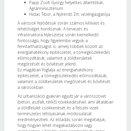
Papp Zsolt György helyettes államtitkár,
Agrárminisztérium
Hidas Tibor, a Nyírerdő Zrt. vezérigazgatója
A városok fejlődésük során számos kihívást és
lehetőséget hordoznak. A tervezés és
infrastruktúra fejlesztése során kiemelkedő
fontosságú, hogy figyelembe vegyük a
fenntarthatóságot is, amely többek között az
energiahatékony építészetet, a tömegközlekedés
előmozdítását, valamint a zöldterületek
megőrzését és bővítését jelenti.
Ez magában foglalja az energiahatékony
építészetet, a tömegközlekedés előmozdítását,
valamint a zöldterületek megőrzését és bővítését
a városokban.
Az urbanizáció gyakran együtt jár a városszövet
(beton, aszfalt, térkő) növekedésével, ami általában
a zöldfelület csökkenését és a felszíni vizek
természetes lefolyásának módosulását
eredményezheti. Az előadás során megvitatjuk,
hogy hogyan lehet megakadályozni vagy