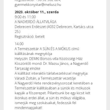
gyermekkonyvtar@meliusz.hu
2023. október 11., szerda
9:00 és 11:00
A NAGYERDŐ ÁLLATVILÁGA
Debreceni Erdészet (4032 Debrecen, Kartács utca
25.)
Regisztráció: betelt
14.00
A Természettár A SÜN ÉS A MÓKUS című
kiállításának megnyitója
Helyszín: DEMKI Borsos-villa Közösségi Ház
Köszöntőt mond: Dr. Mazsu János, a Nagyerdő
Társaság elnöke
A kiállítást interaktív tárlatvezetéssel megnyitja:
Váradi Zoltán, a Természettár vezetője
A Nagyerdő Hete rendezvénysorozat keretében a
Természettár kiállításában a sünök és mókusok
kapják a főszerepet. Pillantsunk be egy kicsit két
ikonikus erdei állat, a sün és mókus világába,
ismerjük meg szokásaikat, fedezzük fel
mindennapjaikat!