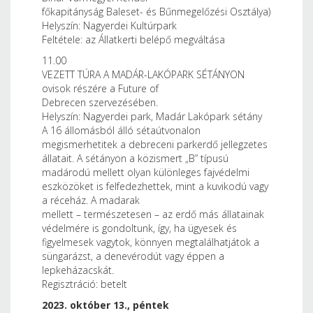
főkapitányság Baleset- és Bűnmegelőzési Osztálya)
Helyszín: Nagyerdei Kultúrpark
Feltétele: az Állatkerti belépő megváltása
11.00
VEZETT TÚRA A MADÁR-LAKÓPARK SÉTÁNYON
ovisok részére a Future of
Debrecen szervezésében.
Helyszín: Nagyerdei park, Madár Lakópark sétány
A 16 állomásból álló sétaútvonalon
megismerhetitek a debreceni parkerdő jellegzetes
állatait. A sétányon a közismert „B” típusú
madárodú mellett olyan különleges fajvédelmi
eszközöket is felfedezhettek, mint a kuvikodú vagy
a réceház. A madarak
mellett – természetesen – az erdő más állatainak
védelmére is gondoltunk, így, ha ügyesek és
figyelmesek vagytok, könnyen megtalálhatjátok a
süngarázst, a denevérodút vagy éppen a
lepkeházacskát.
Regisztráció: betelt
2023. október 13., péntek