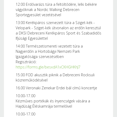
12:00 Erdővarázs túra a feltöltődére, lelki békére
vágyóknak a Nordic Walking Debrecen
Sportegyesület vezetésével
13:00 Kerékpáros szervezett túra a Sziget-kék -
Velopark - Sziget-kék útvonalon az erdőn keresztül
a DKSI Debreceni Kerékpáros Sport és Szabadidős
Ifjúsági Egyesülettel
14:00 Természetismereti vezetett túra a
Nagyerdőn a Hortobágyi Nemzeti Park
Igazgatósága szervezésében
Regisztráció:
https://forms.gle/besxdA1xCKHGHKhJ7
15.00 FOD akusztik piknik a Debreceni Rocksuli
közreműködésével
16.00 Veronaki Zenekar Erdei bál című koncertje
10.00-17.00
Kézműves portékák és ínyencségek vására a
Hajdúság Éléskamrája termelőivel
10.00-17.00