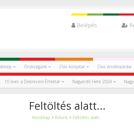
Belépés
R
tékkép
Örökségünk
Cívis könyvtár
Cívis enciklopédia
10 éves a Debreceni Értéktár
Nagyerdő Hete 2024
Nagy
Feltöltés alatt...
Kezdőlap
>
Rólunk
>
Feltöltés alatt...