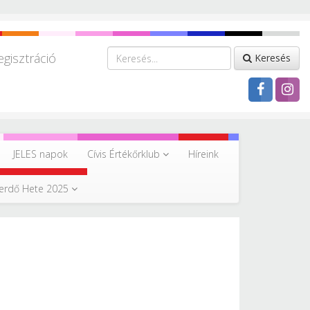
egisztráció
Keresés
JELES napok
Cívis Értékőrklub
Híreink
erdő Hete 2025