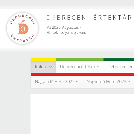
D
E
B
RECENI ÉRTÉKTÁR
Ma 2026. Augusztus 7.
Péntek, Ibolya napja van.
Rólunk
Debreceni értékek
Debreceni ér
Nagyerdő Hete 2022
Nagyerdő Hete 2023