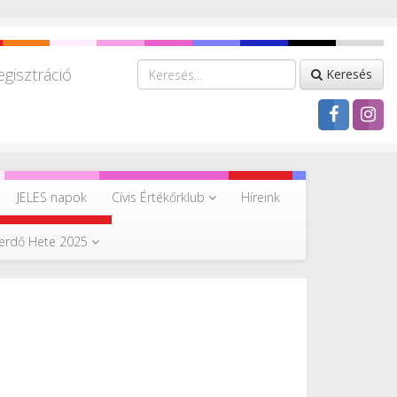
egisztráció
Keresés
JELES napok
Cívis Értékőrklub
Híreink
erdő Hete 2025