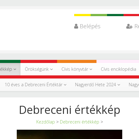
Belépés
R
tékkép
Örökségünk
Cívis könyvtár
Cívis enciklopédia
10 éves a Debreceni Értéktár
Nagyerdő Hete 2024
Nagy
Debreceni értékkép
Kezdőlap
>
Debreceni értékkép
>