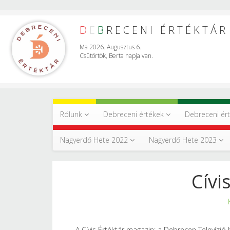
D
E
B
RECENI ÉRTÉKTÁR
Ma 2026. Augusztus 6.
Csütörtök, Berta napja van.
Rólunk
Debreceni értékek
Debreceni ér
Nagyerdő Hete 2022
Nagyerdő Hete 2023
Cívi
A Cívis Értéktár magazin: a Debrecen Televízió