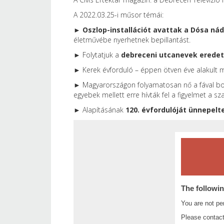
A 2022.03.25-i műsor témái:
►
Oszlop-installációt avattak a Dósa nád
életművébe nyerhetnek bepillantást.
► Folytatjuk a
debreceni utcanevek erede
► Kerek évforduló – éppen ötven éve alakult
► Magyarországon folyamatosan nő a fával bor
egyebek mellett erre hívták fel a figyelmet a s
► Alapításának
120. évfordulóját ünnepelt