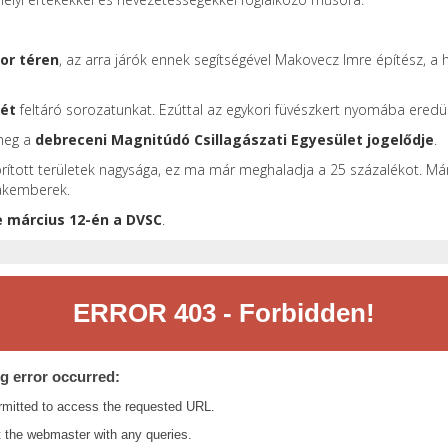
or téren
, az arra járók ennek segítségével Makovecz Imre építész, a
tét
feltáró sorozatunkat. Ezúttal az egykori füvészkert nyomába eredü
 meg a
debreceni Magnitúdó Csillagászati Egyesület jogelődje
.
ított területek nagysága, ez ma már meghaladja a 25 százalékot. Má
zakemberek.
e március 12-én a DVSC
.