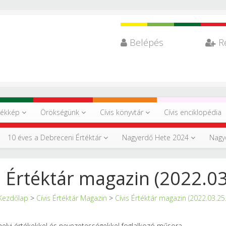
Belépés
R
tékkép
Örökségünk
Cívis könyvtár
Cívis enciklopédia
10 éves a Debreceni Értéktár
Nagyerdő Hete 2024
Nagy
s Értéktár magazin (2022.03
Kezdőlap
>
Cívis Értéktár Magazin
>
Cívis Értéktár magazin (2022.03.25.
 helyi értékekkel és nevezetességekkel foglalkozó műsora.