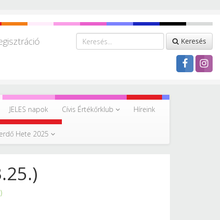
egisztráció
Keresés
JELES napok
Cívis Értékőrklub
Híreink
erdő Hete 2025
.25.)
)