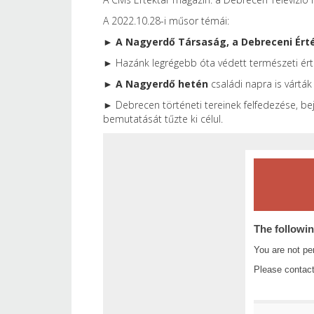
A 2022.10.28-i műsor témái:
►
A Nagyerdő Társaság, a Debreceni Ért
► Hazánk legrégebb óta védett természeti ért
►
A Nagyerdő hetén
családi napra is várták
► Debrecen történeti tereinek felfedezése, bej
bemutatását tűzte ki célul.