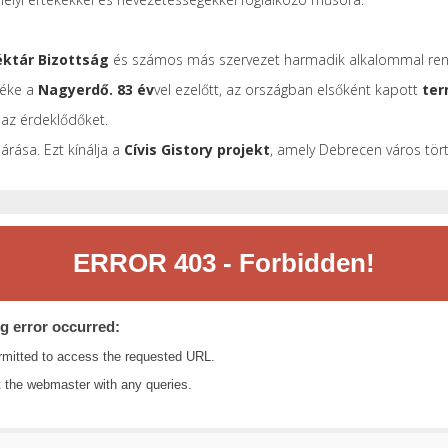
éktár Bizottság
és számos más szervezet harmadik alkalommal re
éke a
Nagyerdő. 83 év
vel ezelőtt, az országban elsőként kapott
ter
 az érdeklődőket.
árása. Ezt kínálja a
Cívis Gistory projekt
, amely Debrecen város törté