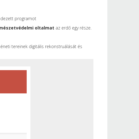
ndezett programot
mészetvédelmi oltalmat
az erdő egy része.
neti tereinek digitális rekonstruálását és