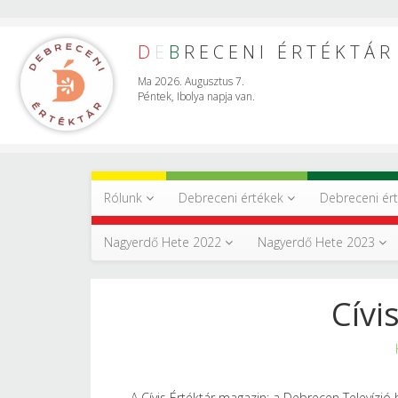
D
E
B
RECENI ÉRTÉKTÁR
Ma 2026. Augusztus 7.
Péntek, Ibolya napja van.
Rólunk
Debreceni értékek
Debreceni ér
Nagyerdő Hete 2022
Nagyerdő Hete 2023
Cívi
A Cívis Értéktár magazin: a Debrecen Televízió