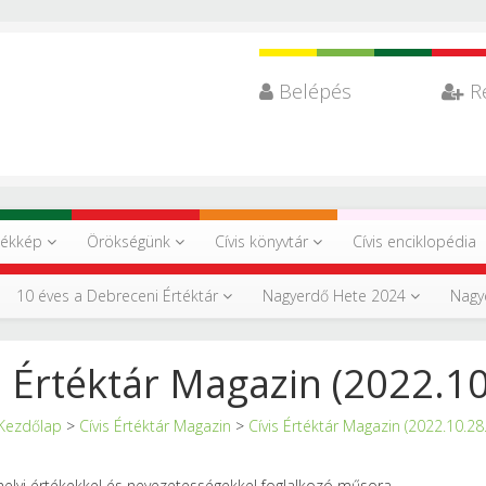
Belépés
R
tékkép
Örökségünk
Cívis könyvtár
Cívis enciklopédia
10 éves a Debreceni Értéktár
Nagyerdő Hete 2024
Nagy
s Értéktár Magazin (2022.10
Kezdőlap
>
Cívis Értéktár Magazin
>
Cívis Értéktár Magazin (2022.10.28.
 helyi értékekkel és nevezetességekkel foglalkozó műsora.