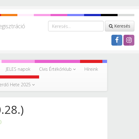
egisztráció
Keresés
JELES napok
Cívis Értékőrklub
Híreink
erdő Hete 2025
.28.)
)