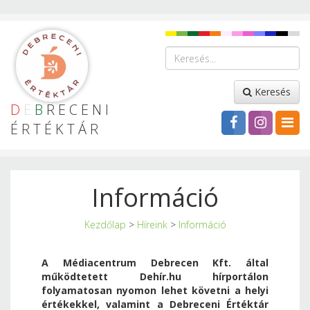
Keresés
D
E
B
RECENI
ÉRTÉKTÁR
Információ
Kezdőlap
>
Híreink
>
Információ
A Médiacentrum Debrecen Kft. által
működtetett Dehír.hu hírportálon
folyamatosan nyomon lehet követni a helyi
értékekkel, valamint a Debreceni Értéktár