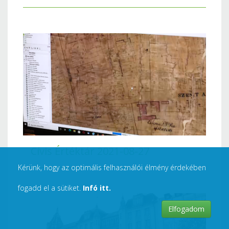
Cívis Értéktár 2021-08-27
Kérünk, hogy az optimális felhasználói élmény érdekében
fogadd el a sütiket.
Infó itt.
Elfogadom