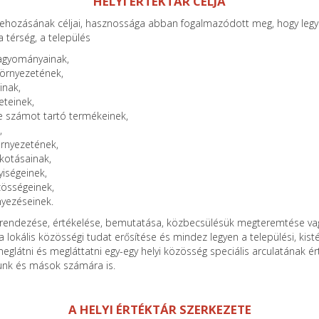
HELYI ÉRTÉKTÁR CÉLJA
étrehozásának céljai, hasznossága abban fogalmazódott meg, hogy leg
 térség, a település
agyományainak,
környezetének,
inak,
eteinek,
e számot tartó termékeinek,
,
örnyezetének,
kotásainak,
yiségeinek,
zösségeinek,
yezéseinek.
k rendezése, értékelése, bemutatása, közbecsülésük megteremtése vag
a lokális közösségi tudat erősítése és mindez legyen a települési, kis
eglátni és megláttatni egy-egy helyi közösség speciális arculatának ért
unk és mások számára is.
A HELYI ÉRTÉKTÁR SZERKEZETE