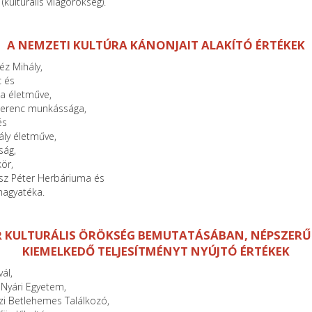
kulturális világörökség).
A NEMZETI KULTÚRA KÁNONJAIT ALAKÍTÓ ÉRTÉKEK
éz Mihály,
c és
a életműve,
erenc munkássága,
és
ly életműve,
ság,
ör,
ász Péter Herbáriuma és
hagyatéka.
 KULTURÁLIS ÖRÖKSÉG BEMUTATÁSÁBAN, NÉPSZERŰ
KIEMELKEDŐ TELJESÍTMÉNYT NYÚJTÓ ÉRTÉKEK
ál,
 Nyári Egyetem,
i Betlehemes Találkozó,