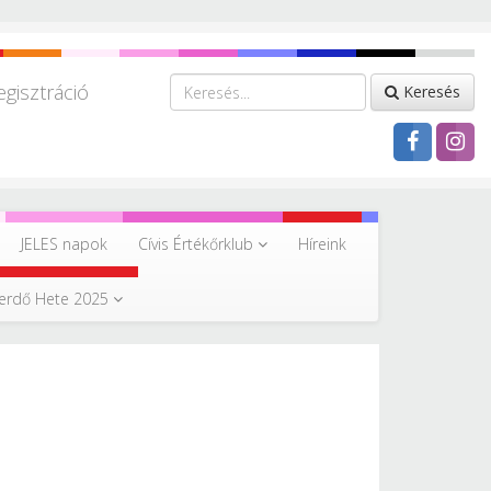
egisztráció
Keresés
JELES napok
Cívis Értékőrklub
Híreink
erdő Hete 2025