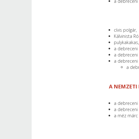
a debreceni 
cívis polgár,
Kálvinista R
pulykakakas,
a debreceni
a debreceni 
a debreceni 
a deb
A NEMZETI
a debreceni
a debreceni 
a méz márc 