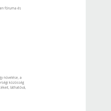
yen fóruma és
y növelése, a
térségi közösség
ékeit, láthatóvá,