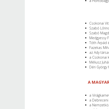
a Hortobágy (
Csokonai Vit
Szabó Lőrin
Szabó Magd
Medgyessy F
Tóth Árpád 
Fazekas Mihá
az Ady társa
a Csokonai k
Méliusz Juh
Déri György 
A MAGYAR
a Virágkarnev
a Debreceni
a Nemzetköz