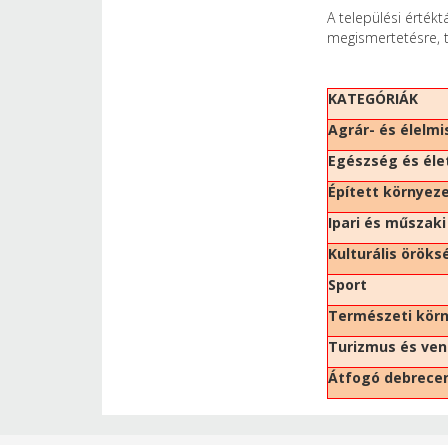
A települési értékt
megismertetésre, t
KATEGÓRIÁK
Agrár- és élelm
Egészség és él
Épített környez
Ipari és műszak
Kulturális öröks
Sport
Természeti kör
Turizmus és ven
Átfogó debrecen