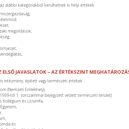
z alábbi kategóriákból kerülhetnek ki helyi értékek:
lmiszergazdaság;
 életmód;
yezet;
szaki megoldások;
ökség;
örnyezet;
vendéglátás;
Z ELSŐ JAVASLATOK – AZ ÉRTÉKSZINT MEGHATÁROZÁ
 intézmény, épített vagy természeti értékek
om (Nemzeti Emlékhely),
1939-től 1. sorszámmal bejegyzett védett természeti terület)
 Kollégium és Líciumfa,
 Egyetem,
r,
um,
Nyomda és