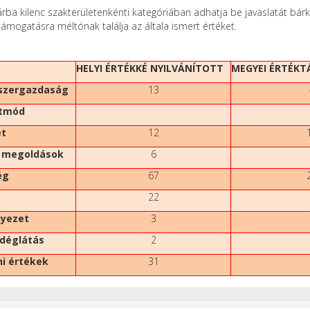
árba kilenc szakterületenkénti kategóriában adhatja be javaslatát bárki
ámogatásra méltónak találja az általa ismert értéket.
HELYI ÉRTÉKKÉ NYILVÁNÍTOTT
MEGYEI ÉRTÉKT
iszergazdaság
13
etmód
et
12
i megoldások
6
ég
67
22
nyezet
3
déglátás
2
i értékek
31