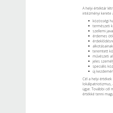
A helyi értéktár l
intézményi kerete a
közösségi h
természeti 
szellemi java
érdemes ötl
érdeklődésr
alkotásainak
teremtett k
művészeti al
jeles személ
speciális kö
új kezdemén
Cél a helyi értéke
lokálpatriotizmus, 
ügye. További cél m
értékké tenni mag