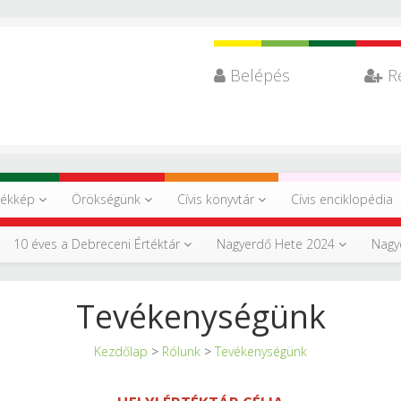
Belépés
R
tékkép
Örökségünk
Cívis könyvtár
Cívis enciklopédia
10 éves a Debreceni Értéktár
Nagyerdő Hete 2024
Nagy
Tevékenységünk
Kezdőlap
>
Rólunk
>
Tevékenységünk