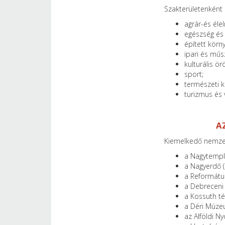
Szakterületenként a
agrár-és éle
egészség és
épített körn
ipari és mű
kulturális ör
sport;
természeti k
turizmus és 
A
Kiemelkedő nemzeti
a Nagytempl
a Nagyerdő (
a Református
a Debreceni
a Kossuth té
a Déri Múze
az Alföldi 