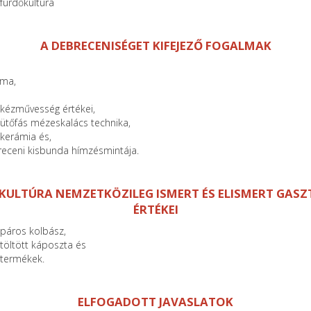
fürdőkultúra
A DEBRECENISÉGET KIFEJEZŐ FOGALMAK
óma,
 kézművesség értékei,
ütőfás mézeskalács technika,
kerámia és,
receni kisbunda hímzésmintája.
 KULTÚRA NEMZETKÖZILEG ISMERT ÉS ELISMERT GAS
ÉRTÉKEI
 páros kolbász,
töltött káposzta és
termékek.
ELFOGADOTT JAVASLATOK