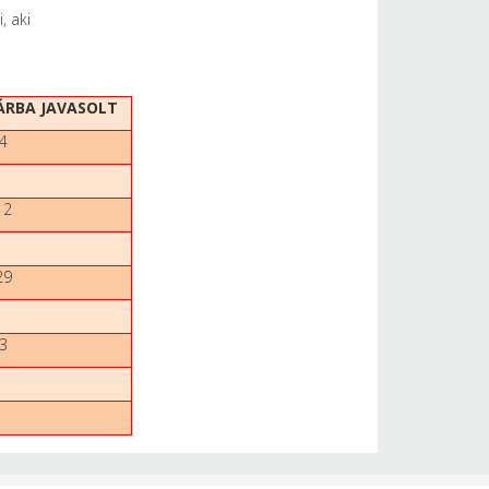
, aki
ÁRBA JAVASOLT
4
12
29
3